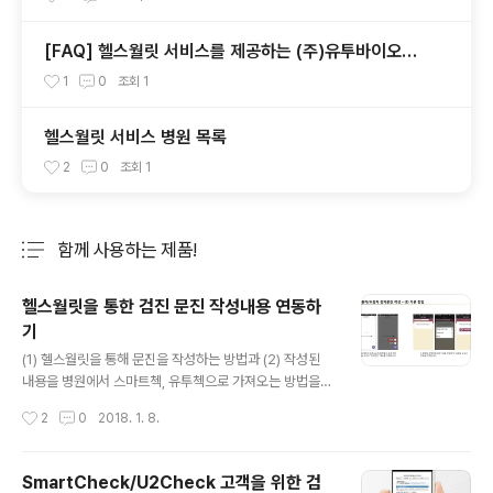
[FAQ] 헬스월릿 서비스를 제공하는 (주)유투바이오에
서 건강정보를 수집하나요?
1
0
조회
1
헬스월릿 서비스 병원 목록
2
0
조회
1
함께 사용하는 제품!
분류 전체보기
주요 글 목록
헬스월릿을 통한 검진 문진 작성내용 연동하
기
글 내용
(1) 헬스월릿을 통해 문진을 작성하는 방법과 (2) 작성된
내용을 병원에서 스마트첵, 유투첵으로 가져오는 방법을
설명드립니다.
작성시간
2
0
2018. 1. 8.
SmartCheck/U2Check 고객을 위한 검