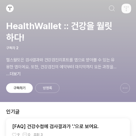
검색하기
티스토리
HealthWallet :: 건강을 월릿
하다!
구독자
2
헬스월릿은 검사결과와 건강검진리포트를 앱으로 받아볼 수 있는 유
용한 앱이에요. 또한, 건강검진의 예약부터 마지막까지 모든 과정을
에스코트 해드립니다. 검사 순서를 알려주고 앞으로 어떤 검사를 받아
...더보기
야 하는지, 또 얼마나 남았는지를 알려주는 것은 물론, 일부 검사는 그
자리에서 확인할 수 있는 편리한 앱입니다.
구독하기
방명록
신고하기 레이어
열기
인기글
[FAQ] 건강수첩에 검사결과가 '.'으로 보여요.
9
0
조회
3