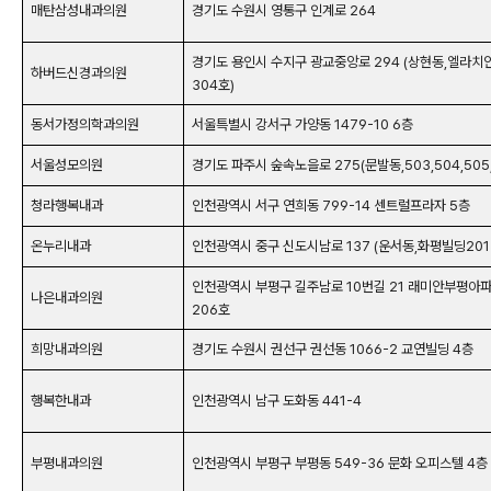
매탄삼성내과의원
경기도 수원시 영통구 인계로 264
경기도 용인시 수지구 광교중앙로 294 (상현동,엘라치
하버드신경과의원
304호)
동서가정의학과의원
서울특별시 강서구 가양동 1479-10 6층
서울성모의원
경기도 파주시 숲속노을로 275(문발동,503,504,505
청라행복내과
인천광역시 서구 연희동 799-14 센트럴프라자 5층
온누리내과
인천광역시 중구 신도시남로 137 (운서동,화평빌딩201
인천광역시 부평구 길주남로 10번길 21 래미안부평아파
나은내과의원
206호
희망내과의원
경기도 수원시 권선구 권선동 1066-2 교연빌딩 4층
행복한내과
인천광역시 남구 도화동 441-4
부평내과의원
인천광역시 부평구 부평동 549-36 문화 오피스텔 4층