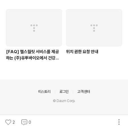
[FAQ] 헬스월릿 서비스를 제공
위치 권한 요청 안내
하는 (주)유투바이오에서 건강정
보를 수집하나요?
의안내
티스토리
로그인
고객센터
© Daum Corp.
2
0