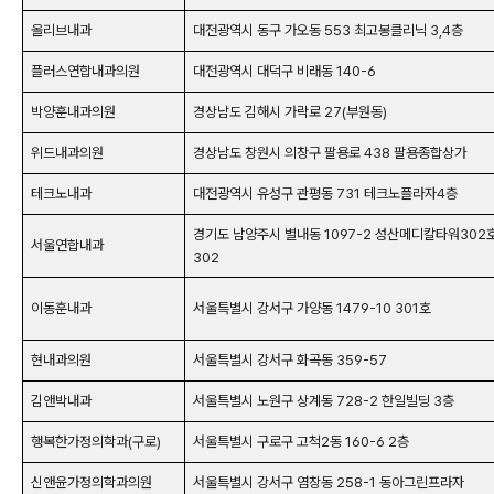
올리브내과
대전광역시 동구 가오동 553 최고봉클리닉 3,4층
플러스연합내과의원
대전광역시 대덕구 비래동 140-6
박양훈내과의원
경상남도 김해시 가락로 27(부원동)
위드내과의원
경상남도 창원시 의창구 팔용로 438 팔용종합상가
테크노내과
대전광역시 유성구 관평동 731 테크노플라자4층
경기도 남양주시 별내동 1097-2 성산메디칼타워302
서울연합내과
302
이동훈내과
서울특별시 강서구 가양동 1479-10 301호
현내과의원
서울특별시 강서구 화곡동 359-57
김앤박내과
서울특별시 노원구 상계동 728-2 한일빌딩 3층
행복한가정의학과(구로)
서울특별시 구로구 고척2동 160-6 2층
신앤윤가정의학과의원
서울특별시 강서구 염창동 258-1 동아그린프라자