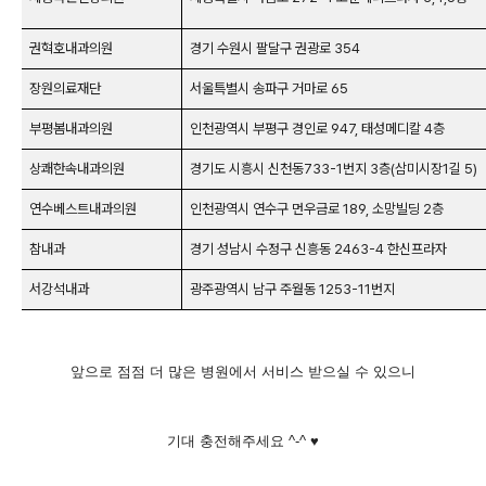
권혁호내과의원
경기 수원시 팔달구 권광로 354
장원의료재단
서울특별시 송파구 거마로 65
부평봄내과의원
인천광역시 부평구 경인로 947, 태성메디칼 4층
상쾌한속내과의원
경기도 시흥시 신천동733-1번지 3층(삼미시장1길 5)
연수베스트내과의원
인천광역시 연수구 먼우금로 189, 소망빌딩 2층
참내과
경기 성남시 수정구 신흥동 2463-4 한신프라자
서강석내과
광주광역시 남구 주월동 1253-11번지
앞으로 점점 더 많은 병원에서 서비스 받으실 수 있으니
기대 충전해주세요 ^-^ ♥