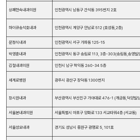
상쾌한속내과의원
인천광역시 남동구 간석동 395번지 2호
하이큐송석호내과
인천광역시 계양구 안남로 512 (효성동,2층)
문정식내과
인천광역시 서구 가좌동 125-15
박영훈내과
인천광역시 동구 송림로 113, 3층-303(송림동,송영빌
김철내과의원
인천시 남구 학익동 260-34 5층
세계로병원
광주시 광산구 장덕동 1300번지
장시원내과
부산광역시 부산진구 가야대로 476-1 (개금동,덕양빌딩
서울본내과의원
서울특별시 마포구 양화로 133 서교타워4층 (서교동)
서울성모내과
경기도 성남시 중원구 광명로 5, 101호