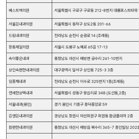
베스트맥의원
서울특별시 구로구 구로동 212-8번지 대륭포스트타워 1
서울김내과의원
서울특별시 동작구 상도2동 201-66
드림내과의원
전라남도 순천시 순광로 14 (조례동)
창동제일의원
서울시 도봉구 노혜로 65길 17-13
속이좋은내과
충청남도 아산시 배방면 공수리 261-10번지
상인속편한내과의원
대구광역시 달서구 상인동 725-3 3층
임종채내과
전라남도 순천시 이수로 325번지 1층(조례동)
연세한상택내과
서울특별시 성동구 왕십리로 348 (도선동,2층)
서울내과(용인)
경기 용인시 기흥구 흥덕중앙로 59
김앤김내과의원
경상남도 창원시 마산회원구 회원동 환금플라자 2층
참편한내과의원
충청남도 아산시 배방읍 북수리 365-7 흥인빌딩 202