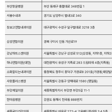
부산항운병원
부산 동래구 충렬대로 348번길 1
서봉수내과
경기도 남양주시 별내3로 340
장보고연합내과의원
대구광역시 수성구 달구벌대로 3218 3층
삼성연합의원
경북 구미시 인동 가산로19
강남하트스캔의원
서울특별시 강남구 삼성로 512(삼성동, 지하1층, 지하2
하나연합의원(대전)
대전광역시 유성구 지족로 283 드림타워 4층(지족동)
소화잘되는내과의원
충청북도 청주시 흥덕구 가경로8 201호(가경동,태양빌
사랑플러스병원
서울특별시 강동구 양재대로 1580 (명일동)
부강제일의원
세종특별자치시 부강면 부강5길 11-1
한마음병원
강원도 동해시 천곡동 888번지
세종국민건강의원
세종특별시 마음로 272-4 고운메디프라자 3,4,5층