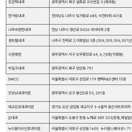
조은택내과
광주광역시 북구 설죽로 315번길 3 (매곡동)
한가람내과
전라남도 나주시 빛가람로 685, 비전타워 401호
나주속편한내과
전남 나주시 영산로 5426 아이타워 2층
센트럴내과
나주시 전력로 2,이화빌딩 3층 (304,305,306,307)
시원병원
광주광역시 서구 상무중앙로 64, 6,7,8층(치평동)
박일구내과
광주광역시 북구 양산동 751
SMCC
서울특별시 마포구 성암로 179 팬택R&D센터 15층
굿모닝내과의원
광주광역시 남구 봉선2로 53, 201호
세교삼성내과의원
경기도 오산 금암동 세교지구 3-6블럭 웅신아트프라자 
은내과
서울특별시 도봉구 창동 노해로 389 203(창동,제일빌
누리꿈이비인후과의원
서울특별시 마포구 상암동 1605
누리꿈스퀘어 B1-71