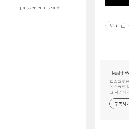
3
Health
헬스월릿은
에스코트 해
그 자리에서
구독하