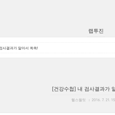
랩투진
 검사결과가 알아서 쏙쏙!
[건강수첩] 내 검사결과가 
헬스월릿
2016. 7. 21. 1