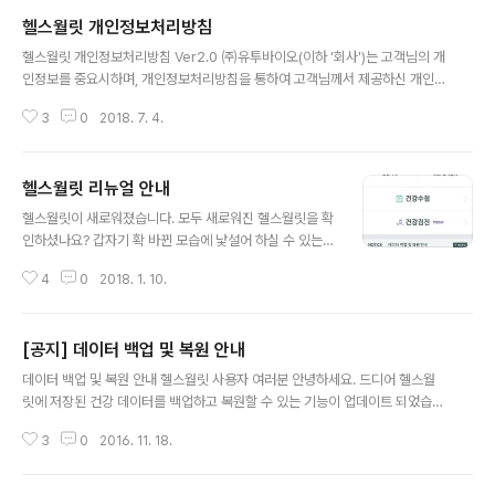
헬스월릿 개인정보처리방침
글 내용
헬스월릿 개인정보처리방침 Ver2.0 ㈜유투바이오(이하 '회사')는 고객님의 개
인정보를 중요시하며, 개인정보처리방침을 통하여 고객님께서 제공하신 개인정
보가 어떠한 용도와 방식으로 이용되고 있으며, 개인정보보호를 위해 어떠한 조
3
0
2018. 7. 4.
치가 취해지고 있는지 알려드립니다. 회사는 개인정보처리방침을 개정하는 경
우 헬스월릿 모바일 어플리케이션 공지사항(또는 개별공지)을 통하여 공지할 것
입니다. 제 1 조 총칙 ① '개인정보'란 생존하는 개인에 관한 정보로서 성명, 생
헬스월릿 리뉴얼 안내
년월일, 성별, 휴대전화번호, 암호화된 동일인 식별정보(CI), 중복가입 식별정보
글 내용
(DI) 등에 의하여 해당 개인을 알아볼 수 있는 부호·문자·음성·음향·영상 및 생체
헬스월릿이 새로워졌습니다. 모두 새로워진 헬스월릿을 확
특성 등에 관한 정보(해당 정보만으로는 특정 개인을 알아볼 수 없는 경우에도
인하셨나요? 갑자기 확 바뀐 모습에 낯설어 하실 수 있는
다른 정보..
분들을 위해 간단히 달라진 부분을 위주로 소개해드리려고
4
0
2018. 1. 10.
합니다. 1. home 기존에는 세부 메뉴들을 선택하기 위해
서 메뉴 페이지를 통해야 하는 번거로움이 있었는데요. 새
롭게 바뀐 헬스월릿에서는 홈 화면에서 모든 메뉴들에 대
[공지] 데이터 백업 및 복원 안내
한 접근이 가능합니다. 더불어 섬세해진 디자인과 사용감
글 내용
으로 즐거운 경험을 선사합니다. 2. 방문기록 나의 진료노
데이터 백업 및 복원 안내 헬스월릿 사용자 여러분 안녕하세요. 드디어 헬스월
트와 History가 합쳐져 방문기록으로 바뀌었습니다. 최신
릿에 저장된 건강 데이터를 백업하고 복원할 수 있는 기능이 업데이트 되었습니
순으로 기록을 살펴보고 각각의 내역을 관리하기 편하도록
다~! 헬스월릿의 [설정]에서 이용하실 수 있으며, iOS와 Android에서 모두 이
카드형식으로 바뀌었습니다. 또한 방문 기록들을 살펴보다
3
0
2016. 11. 18.
용이 가능합니다. 지금부터 그 사용 방법을 안내해 드릴게요. ===========
가 검사 결과 페이지로 이동해 확인할 수 있으니 관련된 기
================================== 데이터 내보내기(백
록들을 한번에 확인하기 편리해졌습니다. 당..
업) ‘내보내기’를 통해 백업 데이터 파일을 생성하고, 구글 드라이브에 저장할 수