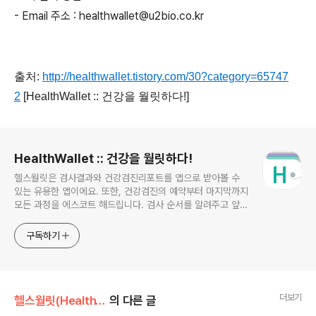
- Email 주소 : healthwallet@u2bio.co.kr
출처:
http://healthwallet.tistory.com/30?category=65747
2
[HealthWallet :: 건강을 월릿하다!]
로그 정보
HealthWallet :: 건강을 월릿하다!
헬스월릿은 검사결과와 건강검진리포트를 앱으로 받아볼 수
있는 유용한 앱이에요. 또한, 건강검진의 예약부터 마지막까지
모든 과정을 에스코트 해드립니다. 검사 순서를 알려주고 앞으
로 어떤 검사를 받아야 하는지, 또 얼마나 남았는지를 알려주
는 것은 물론, 일부 검사는 그 자리에서 확인할 수 있는 편리한
구독하기
앱입니다.
더보기
헬스월릿(HealthWallet)/공지사항
의 다른 글