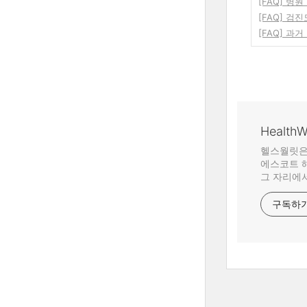
[FAQ] 병
[FAQ] 검
[FAQ] 
Health
헬스월릿은
에스코트 해
그 자리에서
구독하