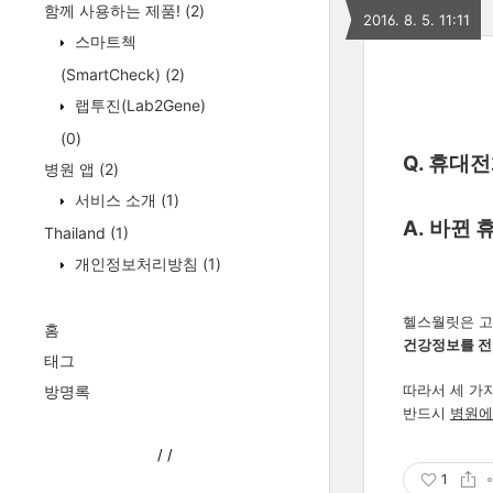
함께 사용하는 제품!
(2)
2016. 8. 5. 11:11
스마트첵
(SmartCheck)
(2)
랩투진(Lab2Gene)
(0)
Q. 휴대
병원 앱
(2)
서비스 소개
(1)
A. 바뀐
Thailand
(1)
개인정보처리방침
(1)
헬스월릿은 
홈
건강정보를 전
태그
따라서 세 가
방명록
반드시
병원에
/
/
1