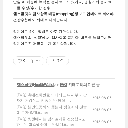
만일 이 과정에 누락된 검사코드가 있거나, 병원에서 검사코
드를 수정/추가한 경우,
헬스월릿의 검사항목 매핑(mapping)정보도 업데이트 되어야
건강수첩에도 제대로 나타납니다.
업데이트 하는 방법은 아주 간단합니다.
헬스월릿의 '설정'에서 '검사항목 동기화' 버튼을 눌러주시면
업데이트된 매핑정보가 동기화
됩니다.
9
구독하기
'
헬스월릿(HealthWallet)
>
FAQ
' 카테고리의 다른 글
[FAQ] 휴대전화번호가 바뀌고 나서부터 갑
2016.08.05
자기 건강정보 전송이 안 돼요.
(0)
[FAQ] 본인인증까지 했는데 병원에서 전송
2016.08.05
할 수가 없대요.
(0)
[FAQ] 병원에서는 검사결과를 전송했다고
2016.08.05
하는데 헬스월릿에는 안보여요.
(0)